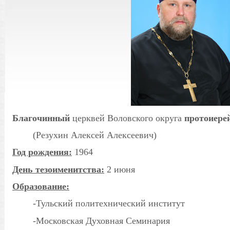
Благочинный
церквей Воловского округа
протоиере
(Резухин Алексей Алексеевич)
Год рождения:
1964
День тезоименитства:
2 июня
Образование:
-Тульский политехнический институт
-Московская Духовная Семинария