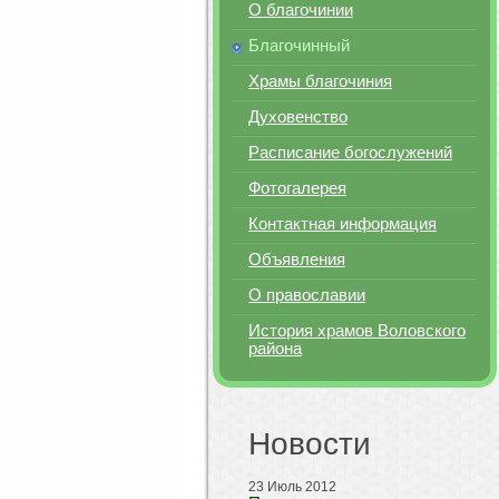
О благочинии
Благочинный
Храмы благочиния
Духовенство
Расписание богослужений
Фотогалерея
Контактная информация
Объявления
О православии
История храмов Воловского
района
Новости
23 Июль 2012