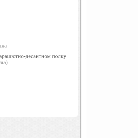
цка
парашютно-десантном полку
ула)