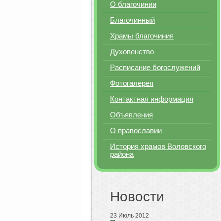
О благочинии
Благочинный
Храмы благочиния
Духовенство
Расписание богослужений
Фотогалерея
Контактная информация
Объявления
О православии
История храмов Воловского
района
Новости
23 Июль 2012