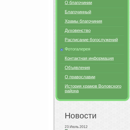
О благочинии
Благочинный
Храмы благочиния
Духовенство
Расписание богослужений
Фотогалерея
Контактная информация
Объявления
О православии
История храмов Воловского
района
Новости
23 Июль 2012