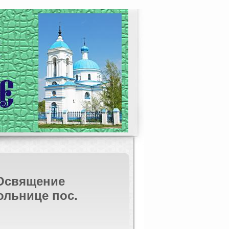
 Освящение
ольнице пос.