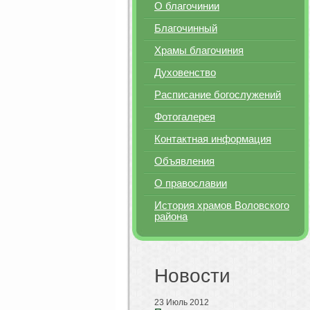
О благочинии
Благочинный
Храмы благочиния
Духовенство
Расписание богослужений
Фотогалерея
Контактная информация
Объявления
О православии
История храмов Воловского
района
Новости
23 Июль 2012