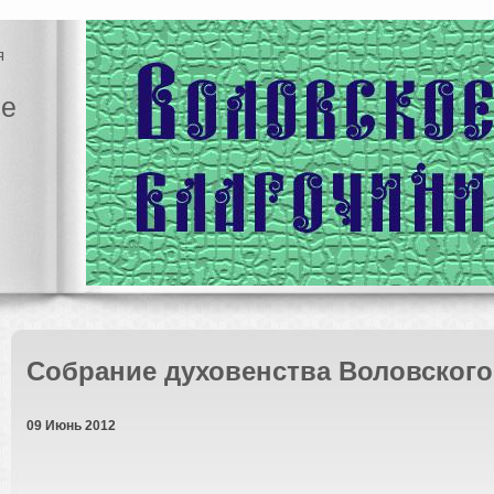
я
ие
Собрание духовенства Воловского
09 Июнь 2012