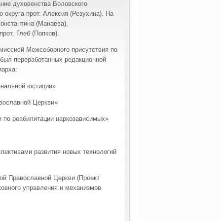
ание духовенства Воловского
 округа прот. Алексия (Резухина). На
Константина (Манаева),
рот. Глеб (Попков).
миссией Межсоборного присутствия по
 был переработанных редакционной
иарха:
енальной юстиции»
авославной Церкви»
и по реабилитации наркозависимых»
спективами развития новых технологий
кой Православной Церкви (Проект
ковного управления и механизмов