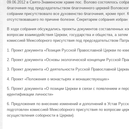
09.06.2012 в Свято-Знаменском храме пос. Волово состоялось собр
благочиния под председательством благочинного церквей Воловского
собрании присутствовало все духовенство благочиния, кроме прот. 
отсутствовавшего по причине болезни. Секретарем собрания избран п
В ходе собрания обсуждались проекты документов составленных ко
вопросам взаимодействия Церкви, государства и общества, а затем
комиссией Межсоборного присутствия под председательством Патр
1. Проект документа «Позиция Русской Православной Церкви по юв
2. Проект документа «Основы экологической концепции Русской Пр
3. Проект документа «О деятельности Русской Православной Церкв
4. Проект «Положения о монастырях и монашествующих»
5. Проект документа «О позиции Церкви в связи с появлением и пер
идентификации личности»
6. Предложения по внесению изменений и дополнений в Устав Русс
подготовлен комиссией Межсоборного присутствия по вопросам цер
осуществления соборности в Церкви).