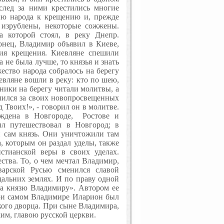
след за ними крестились многие
ию народа к крещению и, прежде
 изрублены, некоторые сожжены.
 которой стоял, в реку Днепр.
онец, Владимир объявил в Киеве,
тия крещения. Киевляне спешили
 не была лучше, то князья и знать
ество народа собралось на берегу
вляне вошли в реку: кто по шею,
ники на берегу читали молитвы, а
олился за своих новопросвещенных
 Твоих!», - говорил он в молитве.
ждена в Новгороде,
Ростове и
л путешествовал в Новгород; в
и сам князь. Они уничтожили там
, которым он раздал уделы, также
стианской веры в своих уделах.
ства. То, о чем мечтал Владимир,
варской Русью сменился славой
альних землях. И по праву одной
ла князю Владимиру». Автором ее
ри самом Владимире Иларион был
кого дворца. При сыне Владимира,
им, главою русской церкви.