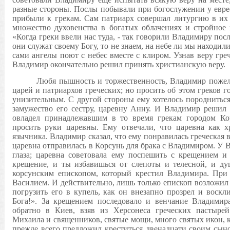
разные стороны. Послы побывали при богослужении у еврее
прибыли к грекам. Сам патриарх совершал литургию в их 
множество духовенства в богатых облачениях и стройное 
«Когда греки ввели нас туда, - так говорили Владимиру посл
они служат своему Богу, то не знаем, на небе ли мы находили
сами ангелы поют с небес вместе с клиром. Узнав веру гре
Владимир окончательно решил принять христианскую веру.
Любя пышность и торжественность, Владимир пожел
царей и патриархов греческих; но просить об этом греков г
унизительным. С другой стороны ему хотелось породниться
замужество его сестру, царевну Анну. И Владимир решил 
овладел принадлежавшим в то время грекам городом Ко
просить руки царевны. Ему отвечали, что царевна как 
язычника. Владимир сказал, что ему понравилась греческая в
царевна отправилась в Корсунь для брака с Владимиром. У В
глаза; царевна советовала ему поспешить с крещением и
крещение, и ты избавишься от слепоты и телесной, и ду
корсунским епископом, который крестил Владимира. Пр
Василием. И действительно, лишь только епископ возложил
погрузить его в купель, как он внезапно прозрел и воскл
Бога!». За крещением последовало и венчание Владимир
обратно в Киев, взяв из Херсонеса греческих пастырей
Михаила и священников, святые мощи, много святых икон, к
прежде всего предложил креститься двенадцати своим сыно