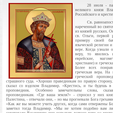
28 июля - па
великого князя Вла
Российского и крести
Св. равноапос
нареченный во свят
из князей русских. 
св. Ольги, первой 
примеру своей ба
языческой религии и
вере. Когда узнали
веру, то явились 
еврейские, магоме
христиане) и греческ
Более всех понрав
греческая вера. На
греческий пропове
страшного суда. «Хорошо праведникам по правую сторону,
сказал со вздохом Владимир. «Крестись, и ты будешь в
проповедник. Особенно замечательны слова, сказ
проповедникам. «Где ваша земля?» - спросил у них кн
Палестина, - отвечали они, – но мы прогневали Бога грехами
«Как же вы можете учить других, когда сами отвержены Бо
заметил тогда Владимир. «Мы не хотим подобно вам лиш
советовали Владимиру еще испытать всякую веру на месте