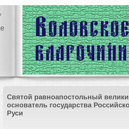
я
ие
Cвятой равноапостольный велики
основатель государства Российско
Руси