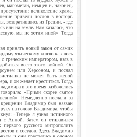
в, магометан, немцев и, наконец,
присутствии; великолепие храма,
пение привели послов в восторг.
ы, возвратившись из Греции, - где
сь или на земле. Нам казалось, что
ческую, мы не хотим иной». Тогда
ал принять новый закон от самих
ордому языческому князю казалось
 с греческим императором, взяв в
добиться всего этого войной. Он
рсунем или Херсоном, и послал
христианка не может быть женой
ера, и он желает креститься. Тогда
ладимира в это время разболелись
 говорила: «Прими скорее святое
шевной». Немедленно послали за
и крещении Владимир был назван
 руку на голову Владимира, чтобы
икнул: «Теперь я узнал истинного
а с Анной. Затем он отправился
: первого русского митрополита
рестов и сосудов. Здесь Владимир
вьям, и они крестились в одоном