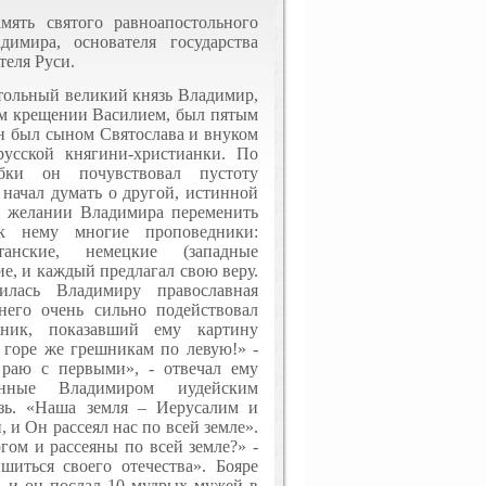
мять святого равноапостольного
димира, основателя государства
теля Руси.
тольный великий князь Владимир,
ом крещении Василием, был пятым
Он был сыном Святослава и внуком
русской княгини-христианки. По
бки он почувствовал пустоту
 начал думать о другой, истинной
 о желании Владимира переменить
к нему многие проповедники:
танские, немецкие (западные
ие, и каждый предлагал свою веру.
илась Владимиру православная
 него очень сильно подействовал
дник, показавший ему картину
 горе же грешникам по левую!» -
 раю с первыми», - отвечал ему
анные Владимиром иудейским
язь. «Наша земля – Иерусалим и
, и Он рассеял нас по всей земле».
гом и рассеяны по всей земле?» -
иться своего отечества». Бояре
, и он послал 10 мудрых мужей в