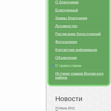
О благочинии
Благочинный
Храмы благочиния
Духовенство
Расписание богослужений
Фотогалерея
Контактная информация
Объявления
О православии
История храмов Воловского
района
Новости
23 Июль 2012