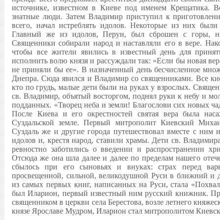
источнике, известном в Киеве под именем Крещатика. В
знатные люди. Затем Владимир приступил к приготовлен
всего, начал истреблять идолов. Некоторые из них были
Главный же из идолов, Перун, был сброшен с горы, на
Священники собирали народ и наставляли его в вере. Нак
чтобы все жители явились в известный день для приня
исполнить волю князя и рассуждали так: «Если бы новая вера
не приняли бы ее». В назначенный день бесчисленное множ
Днепра. Сюда явился и Владимир со священниками. Все кие
кто по грудь, малые дети были на руках у взрослых. Священ
св. Владимир, объятый восторгом, поднял руки к небу и м
подданных. «Творец неба и земли! Благослови сих новых чад
После Киева и его окрестностей святая вера была наса
Суздальской земле. Первый митрополит Киевский Михаи
Суздаль же и другие города путешествовал вместе с ним 
идолов и, крестя народ, ставили храмы. Дети св. Владимира
ревностно заботились о введении и распространении хри
Отсюда же она шла далее и далее по пределам нашего отече
сбылось при его сыновьях и внуках: страх перед вар
просвещенной, сильной, великодушной Руси в ближний и д
из самых первых книг, написанных на Руси, стала «Похва
был Иларион, первый известный ним русский книжник. П
священником в церкви села Берестова, возле летнего княжес
князе Ярославе Мудром, Иларион стал митрополитом Киевск