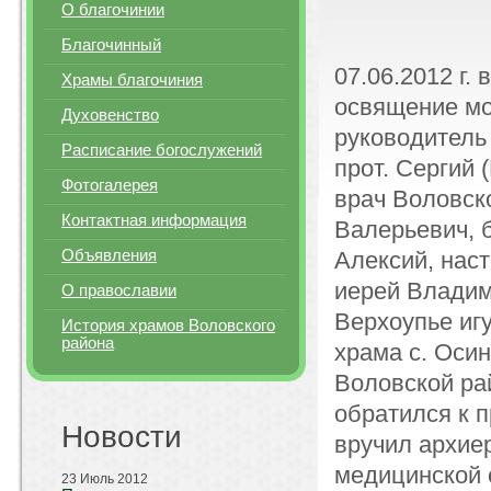
О благочинии
Благочинный
07.06.2012 г.
Храмы благочиния
освящение мо
Духовенство
руководитель
Расписание богослужений
прот. Сергий 
Фотогалерея
врач Воловск
Контактная информация
Валерьевич, б
Объявления
Алексий, нас
иерей Владим
О православии
Верхоупье иг
История храмов Воловского
района
храма с. Осин
Воловской ра
обратился к 
Новости
вручил архие
медицинской 
23 Июль 2012